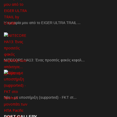
Η εμπειρία μου από το EIGER ULTRA TRAIL …
NITECORE HA13: Ένας προσιτός φακός κεφαλ…
Νέο – με υποστήριξη (supported) - FKT στ…
POST GALLERY