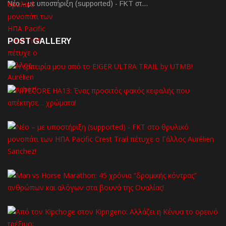
Νέο – με υποστήριξη (supported) - FKT στ…
POST GALLERY