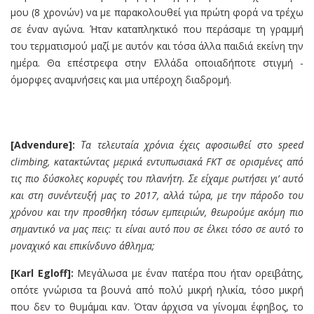
μου (8 χρονών) να με παρακολουθεί για πρώτη φορά να τρέχω
σε έναν αγώνα. Ήταν καταπληκτικό που περάσαμε τη γραμμή
του τερματισμού μαζί με αυτόν και τόσα άλλα παιδιά εκείνη την
ημέρα. Θα επέστρεφα στην Ελλάδα οποιαδήποτε στιγμή -
όμορφες αναμνήσεις και μια υπέροχη διαδρομή.
[Advendure]:
Τα τελευταία χρόνια έχεις αφοσιωθεί στο
speed
climbing
, κατακτώντας μερικά εντυπωσιακά FKT σε ορισμένες από
τις πιο δύσκολες κορυφές του πλανήτη. Σε είχαμε ρωτήσει γι’ αυτό
και στη συνέντευξή μας το 2017, αλλά τώρα, με την πάροδο του
χρόνου και την προσθήκη τόσων εμπειριών, θεωρούμε ακόμη πιο
σημαντικό να μας πεις: τι είναι αυτό που σε έλκει τόσο σε αυτό το
μοναχικό και επικίνδυνο άθλημα;
[Karl Egloff]:
Μεγάλωσα με έναν πατέρα που ήταν ορειβάτης,
οπότε γνώρισα τα βουνά από πολύ μικρή ηλικία, τόσο μικρή
που δεν το θυμάμαι καν. Όταν άρχισα να γίνομαι έφηβος, το