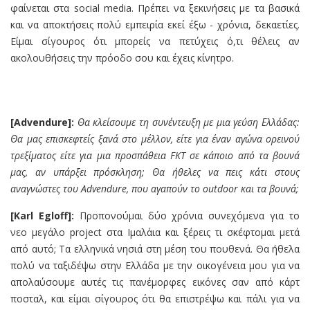
φαίνεται στα social media. Πρέπει να ξεκινήσεις με τα βασικά
και να αποκτήσεις πολύ εμπειρία εκεί έξω - χρόνια, δεκαετίες.
Είμαι σίγουρος ότι μπορείς να πετύχεις ό,τι θέλεις αν
ακολουθήσεις την πρόοδο σου και έχεις κίνητρο.
[Advendure]:
Θα κλείσουμε τη συνέντευξη με μια γεύση Ελλάδας:
Θα μας επισκεφτείς ξανά στο μέλλον, είτε για έναν αγώνα ορεινού
τρεξίματος είτε για μια προσπάθεια FKT σε κάποιο από τα βουνά
μας, αν υπάρξει πρόσκληση; Θα ήθελες να πεις κάτι στους
αναγνώστες του Advendure, που αγαπούν το
outdoor
και τα βουνά;
[Karl Egloff]:
Προπονούμαι δύο χρόνια συνεχόμενα για το
νεο μεγάλο project στα Ιμαλάια και ξέρεις τι σκέφτομαι μετά
από αυτό; Τα ελληνικά νησιά στη μέση του πουθενά. Θα ήθελα
πολύ να ταξιδέψω στην Ελλάδα με την οικογένεια μου για να
απολαύσουμε αυτές τις πανέμορφες εικόνες σαν από κάρτ
ποσταλ, και είμαι σίγουρος ότι θα επιστρέψω και πάλι για να