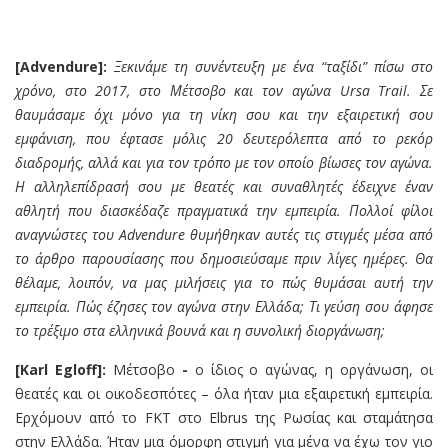
[Advendure]:
Ξεκινάμε τη συνέντευξη με ένα “ταξίδι” πίσω στο
χρόνο, στο 2017, στο Μέτσοβο και τον αγώνα
Ursa Trail
. Σε
θαυμάσαμε όχι μόνο για τη νίκη σου και την εξαιρετική σου
εμφάνιση, που έφτασε μόλις 20 δευτερόλεπτα από το ρεκόρ
διαδρομής, αλλά και για τον τρόπο με τον οποίο βίωσες τον αγώνα.
Η αλληλεπίδρασή σου με θεατές και συναθλητές έδειχνε έναν
αθλητή που διασκέδαζε πραγματικά την εμπειρία.
Πολλοί φίλοι
αναγνώστες του
Advendure
θυμήθηκαν αυτές τις στιγμές μέσα από
το άρθρο παρουσίασης που δημοσιεύσαμε πριν λίγες ημέρες. Θα
θέλαμε, λοιπόν, να μας μιλήσεις για το πώς θυμάσαι αυτή την
εμπειρία. Πώς έζησες τον αγώνα στην Ελλάδα; Τι γεύση σου άφησε
το τρέξιμο στα ελληνικά βουνά και η συνολική διοργάνωση;
[Karl Egloff]:
Μέτσοβο
-
ο ίδιος ο αγώνας, η οργάνωση, οι
θεατές και οι οικοδεσπότες – όλα ήταν μια εξαιρετική εμπειρία.
Ερχόμουν από το FKT στο Elbrus της Ρωσίας και σταμάτησα
στην Ελλάδα. Ήταν μια όμορφη στιγμή για μένα να έχω τον γιο