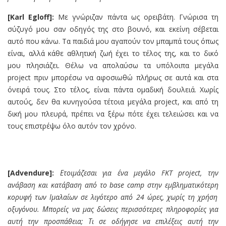
[Karl Egloff]:
Με γνώριζαν πάντα ως ορειβάτη. Γνώρισα τη
σύζυγό μου σαν οδηγός της στο βουνό, και εκείνη σέβεται
αυτό που κάνω. Τα παιδιά μου αγαπούν τον μπαμπά τους όπως
είναι, αλλά κάθε αθλητική ζωή έχει το τέλος της, και το δικό
μου πλησιάζει. Θέλω να απολαύσω τα υπόλοιπα μεγάλα
project πριν μπορέσω να αφοσιωθώ πλήρως σε αυτά και στα
όνειρά τους. Στο τέλος, είναι πάντα ομαδική δουλειά. Χωρίς
αυτούς, δεν θα κυνηγούσα τέτοια μεγάλα project, και από τη
δική μου πλευρά, πρέπει να ξέρω πότε έχει τελειώσει και να
τους επιστρέψω όλο αυτόν τον χρόνο.
[Advendure]:
Ετοιμάζεσαι για ένα μεγάλο FKT project, την
ανάβαση και κατάβαση από το
b
a
se camp
στην εμβληματικότερη
κορυφή
των Ιμαλαίων
σε λιγότερο από 24 ώρες, χωρίς τη χρήση
οξυγόνου. Μπορείς να μας δώσεις περισσότερες πληροφορίες για
αυτή την προσπάθεια; Τι σε οδήγησε να επιλέξεις αυτή την