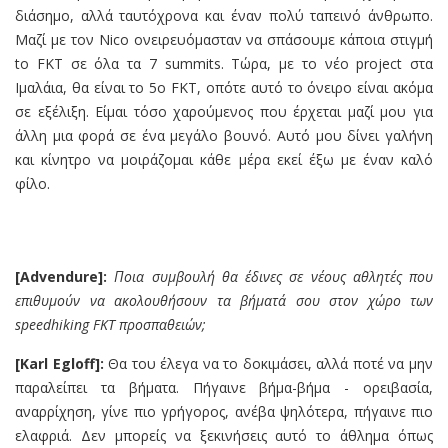
διάσημο, αλλά ταυτόχρονα και έναν πολύ ταπεινό άνθρωπο.
Μαζί με τον Nico ονειρευόμασταν να σπάσουμε κάποια στιγμή
to FKT σε όλα τα 7 summits. Τώρα, με το νέο project στα
Ιμαλάια, θα είναι το 5ο FKT, οπότε αυτό το όνειρο είναι ακόμα
σε εξέλιξη. Είμαι τόσο χαρούμενος που έρχεται μαζί μου για
άλλη μια φορά σε ένα μεγάλο βουνό. Αυτό μου δίνει γαλήνη
και κίνητρο να μοιράζομαι κάθε μέρα εκεί έξω με έναν καλό
φίλο.
[Advendure]:
Ποια συμβουλή θα
έδινες
σε νέους αθλητές που
επιθυμούν να ακολουθήσουν τα βήματά σ
ου
στον χώρο των
speedhiking FKT προσπαθειών;
[Karl Egloff]:
Θα του έλεγα να το δοκιμάσει, αλλά ποτέ να μην
παραλείπει τα βήματα. Πήγαινε βήμα-βήμα - ορειβασία,
αναρρίχηση, γίνε πιο γρήγορος, ανέβα ψηλότερα, πήγαινε πιο
ελαφριά. Δεν μπορείς να ξεκινήσεις αυτό το άθλημα όπως