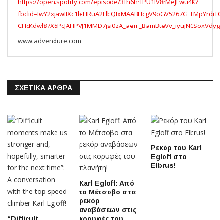
https://open.spotify.com/episode/3fh6hrfPU1lV8rMeJFwu4K?
fbclid=IwY2xjawIIXc1leHRuA2FlbQIxMAABHcgV9oGV5267G_FMpYrdiT
CHcKdwl87X6PcJAHPVJ1MMD7jsi0zA_aem_BamBteVv_iyujN0SoxVdyg
www.advendure.com
ΣΧΕΤΙΚΆ ΆΡΘΡΑ
Ρεκόρ του Karl
Egloff στο
Elbrus!
Karl Egloff: Από
το Μέτσοβο στα
ρεκόρ
αναβάσεων στις
“Difficult
κορυφές του