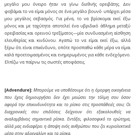
μεγάλο μου όνειρο ήταν να γίνω διεθνής ορειβάτης. Δεν
φοβάμαι το να είμαι μόνος σε ένα μεγάλο βουνό· υπάρχει μέσα
μου μεγάλος σεβασμός. Για μένα, το να βρίσκομαι εκεί έξω
μόνος και με ταχύτητα αποτελεί ένα υβριδικό άθλημα μεταξύ
ορειβασίας και ορεινού τρεξίματος—μία συνδυασμένη αίσθηση
ελευθερίας και κινδύνου. Αγαπώ το να είμαι εκεί έξω, αλλά
ξέρω ότι είναι επικίνδυνο, οπότε προσπαθώ κάθε μέρα να είμαι
καλά προετοιμασμένος και ενημερωμένος για κάθε ενδεχόμενο.
Ελπίζω να παίρνω τις σωστές αποφάσεις.
[Advendure]:
Μπορούμε να υποθέσουμε ότι η όμορφη οικογένεια
που έχεις δημιουργήσει δεν έχει μειώσει την τόλμη σου όσον
αφορά την επικινδυνότητα και το ρίσκο στις προσπάθειές σου; Οι
διαχρονικές σου επιδόσεις δείχνουν ότι εξακολουθείς να
αναλαμβάνεις σημαντικά ρίσκα.
Ε
ντάξει, φιλοσοφικό το ερώτημα,
αλλά μας ενδιαφέρει η άποψη ενός ανθρώπου που ζει κυριολεκτικά
μέσα στην αδρεναλίνη και τα ρίσκα.