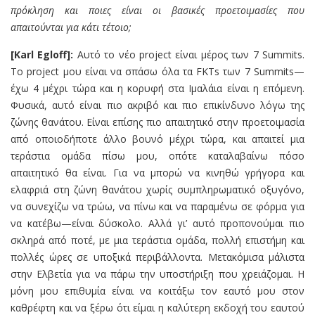
πρόκληση και ποιες είναι οι βασικές προετοιμασίες που
απαιτούνται για κάτι τέτοιο;
[Karl Egloff]:
Αυτό το νέο project είναι μέρος των 7 Summits.
Το project μου είναι να σπάσω όλα τα FKTs των 7 Summits—
έχω 4 μέχρι τώρα και η κορυφή στα Ιμαλάια είναι η επόμενη.
Φυσικά, αυτό είναι πιο ακριβό και πιο επικίνδυνο λόγω της
ζώνης θανάτου. Είναι επίσης πιο απαιτητικό στην προετοιμασία
από οποιοδήποτε άλλο βουνό μέχρι τώρα, και απαιτεί μια
τεράστια ομάδα πίσω μου, οπότε καταλαβαίνω πόσο
απαιτητικό θα είναι. Για να μπορώ να κινηθώ γρήγορα και
ελαφριά στη ζώνη θανάτου χωρίς συμπληρωματικό οξυγόνο,
να συνεχίζω να τρώω, να πίνω και να παραμένω σε φόρμα για
να κατέβω—είναι δύσκολο. Αλλά γι’ αυτό προπονούμαι πιο
σκληρά από ποτέ, με μια τεράστια ομάδα, πολλή επιστήμη και
πολλές ώρες σε υποξικά περιβάλλοντα. Μετακόμισα μάλιστα
στην Ελβετία για να πάρω την υποστήριξη που χρειάζομαι. Η
μόνη μου επιθυμία είναι να κοιτάξω τον εαυτό μου στον
καθρέφτη και να ξέρω ότι είμαι η καλύτερη εκδοχή του εαυτού