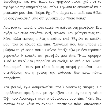
ξενοδοχείο, και ενώ έκανα ένα γρήγορο ντους, χτύπησε το
τηλέφωνο της υπηρεσίας δωματίου. Σήκωσα το ακουστικό και η
ρεσεψιόν μου είπε: "Κύριε Egloff, υπάρχει ένα παιδί που θέλει
να σας γνωρίσει." Είπα στη γυναίκα μου: "Ποιο παιδί;"
Λατρεύω τα παιδιά, οπότε κατέβηκα αμέσως στη ρεσεψιόν. Ένα
αγόρι 6-7 ετών στεκόταν εκεί, άφωνο. Τον ρώτησα πώς τον
λένε, αλλά εκείνος απλώς στεκόταν εκεί. Έβγαλα το καπέλο
μου, του το έδωσα και είπα, "Συγνώμη που δεν μπορώ να
μιλήσω τη γλώσσα σου." Εκείνος έτρεξε έξω με ένα τεράστιο
χαμόγελο. Η κοπέλα στη ρεσεψιόν μου είπε: "Ήταν όμορφο.
Αυτό το παιδί δεν μπορούσε να ανοίξει το στόμα του λόγω
θαυμασμού." Ήταν μια τόσο όμορφη στιγμή για μένα - μια
υπενθύμιση ότι η γνώση της γλώσσας δεν είναι πάντα
απαραίτητη.
Στα βουνά, έχω αντιμετωπίσει πολύ δύσκολες στιγμές. Για
παράδειγμα, κρεμόμουν με την αξίνα μου πάγου στη Νότια
Όψη του Aconcagua όταν ο σύντροφος μου είπε: "Karl, δεν
αντέχω άλλο. κόψε το σχοινί." Έπρεπε να πάρω αποφάσεις.