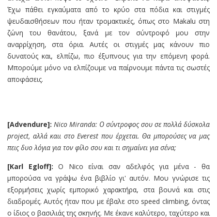
Έχω πάθει εγκαύματα από το κρύο στα πόδια και στιγμές
ψευδαισθήσεων που ήταν τρομακτικές, όπως στο Makalu στη
ζώνη του θανάτου, ξανά με τον σύντροφό μου στην
αναρρίχηση, στα όρια. Αυτές οι στιγμές μας κάνουν πιο
δυνατούς και, ελπίζω, πιο έξυπνους για την επόμενη φορά.
Μπορούμε μόνο να ελπίζουμε να παίρνουμε πάντα τις σωστές
αποφάσεις.
[Advendure]:
Nico Miranda: Ο σύντροφος σου σε πολλ
ά δύσκολα
project,
αλλά καιι στο
Everest
που έρχεται
. Θα μπορούσες να μας
πεις δυο λόγια για τον φίλο σου
και τι σημαίνει για σένα;
[Karl Egloff]:
Ο Nico είναι σαν αδελφός για μένα - θα
μπορούσα να γράψω ένα βιβλίο γι' αυτόν. Mου γνώρισε τις
εξορμήσεις χωρίς εμπορικό χαρακτήρα, στα βουνά και στις
διαδρομές. Αυτός ήταν που με έβαλε στο speed climbing, όντας
ο ίδιος ο βασιλιάς της σκηνής. Με έκανε καλύτερο, ταχύτερο και