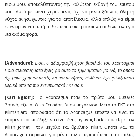
πίσω μου, αποκαλύπτοντας την καλύτερη εκδοχή του εαυτού
μου. Αυτό με κάνει χαρούμενο, όχι να μένω ξύπνιος όλη τη
νύχτα ανησυχώντας για το αποτέλεσμα, αλλά απλώς να είμαι
ευγνώμων για αυτή τη δεύτερη ευκαιρία και να τα δίνω όλα για
μια ακόμα φορά.
[Advendure]:
Είσαι ο αδιαμφισβήτητος βασιλιάς του Aconcagua!
Ποια συναισθήματα έχεις για αυτό το εμβληματικό βουνό, το οποίο
όχι μόνο χρησιμοποιείς για προπονήσεις, αλλά και έχει φιλοξενήσει
μερικά από τα πιο εντυπωσιακά FKT σου;
[Karl Egloff]:
Το Aconcagua ήταν το πρώτο μου διεθνές
βουνό, έξω από το Ecuador, όπου μεγάλωσα. Μετά το FKT στο
Kilimanjaro, αποφάσισα ότι το Aconcagua έπρεπε να είναι το
επόμενο και κατέληξε να είναι ένας αγώνας back-to-back με τον
Kilian Jornet - τον μεγάλο και θρυλικό Kilian. Οπότε ναι, το
Aconcagua σημαίνει για μένα πολύ περισσότερα από απλώς