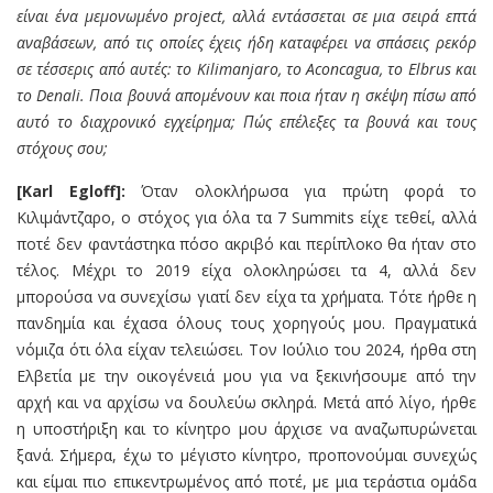
είναι ένα μεμονωμένο project, αλλά εντάσσεται σε μια σειρά επτά
αναβάσεων, από τις οποίες έχεις ήδη καταφέρει να σπάσεις ρεκόρ
σε τέσσερις από αυτές: το Kilimanjaro, το Aconcagua, το Elbrus και
το Denali. Ποια βουνά απομένουν και ποια ήταν η σκέψη πίσω από
αυτό το διαχρονικό εγχείρημα; Πώς επέλεξες τα βουνά και τους
στόχους σου;
[Karl Egloff]:
Όταν ολοκλήρωσα για πρώτη φορά το
Κιλιμάντζαρο, ο στόχος για όλα τα 7 Summits είχε τεθεί, αλλά
ποτέ δεν φαντάστηκα πόσο ακριβό και περίπλοκο θα ήταν στο
τέλος. Μέχρι το 2019 είχα ολοκληρώσει τα 4, αλλά δεν
μπορούσα να συνεχίσω γιατί δεν είχα τα χρήματα. Τότε ήρθε η
πανδημία και έχασα όλους τους χορηγούς μου. Πραγματικά
νόμιζα ότι όλα είχαν τελειώσει. Τον Ιούλιο του 2024, ήρθα στη
Ελβετία με την οικογένειά μου για να ξεκινήσουμε από την
αρχή και να αρχίσω να δουλεύω σκληρά. Μετά από λίγο, ήρθε
η υποστήριξη και το κίνητρο μου άρχισε να αναζωπυρώνεται
ξανά. Σήμερα, έχω το μέγιστο κίνητρο, προπονούμαι συνεχώς
και είμαι πιο επικεντρωμένος από ποτέ, με μια τεράστια ομάδα