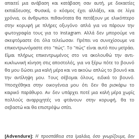
απαιτεί μια ανάβαση και κατάβαση σαν αυτή, με δεκαετίες
εκπαίδευσης. Φυσικά, ο κόσμος έχει αλλάξει, και σε λίγα
χρόνια, οι άνθρωποι πιθανότατα θα πετάξουν με ελικόπτερο
στην κορυφή με πλήρες οξυγόνο απλά για να πάρουν την
φωτογραφία τους για το Instagram. Αλλά δεν μπορούμε να
σκεφτόμαστε ότι όλα τελείωσαν. Πρέπει να συνεχίσουμε να
επικεντρωνόμαστε στο "πώς". Το "πώς" είναι αυτό που μετράει.
Είμαι πλήρως επικεντρωμένος στο να ακολουθώ την αντι-
κυκλωνική κίνηση στις αποστολές, για να ξέρω πότε το βουνό
θα μου δώσει μια καλή μέρα και να ακούω απλώς το βουνό και
την αντίληψη μου. Τους σέβομαι όλους, ειδικά το βουνό.
Υποσχέθηκα στην οικογένεια μου ότι δεν θα ρισκάρω το
καιρικό παράθυρο. Αν δεν υπάρχει ποτέ μια καλή μέρα χωρίς
πολλούς αναρριχητές να φτάνουν στην κορυφή, θα το
σεβαστώ και θα επιστρέψω σπίτι.
[Advendure]:
Η προσπάθεια στ
α Ιμαλάια
, όσο γνωρίζουμε, δεν