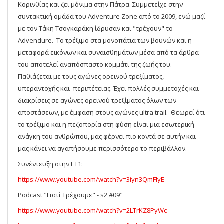
Κορινθίας και ζει μόνιμα στην Πάτρα. Συμμετείχε στην
συντακτική ομάδα του Adventure Zone από το 2009, ενώ μαζί
με τον Τάκη Τσογκαράκη ίδρυσαν και "τρέχουν" το
Advendure. Το τρέξιμο στα μονοπάτια των βουνών και η
μεταφορά εικόνων και συναισθημάτων μέσα από τα άρθρα
του αποτελεί αναπόσπαστο κομμάτι της ζωής του.
Παθιάζεται με τους αγώνες ορεινού τρεξίματος,
υπεραντοχής και περιπέτειας. Έχει πολλές συμμετοχές και
διακρίσεις σε αγώνες ορεινού τρεξίματος όλων των
αποστάσεων, με έμφαση στους αγώνες ultra trail. Θεωρεί ότι
το τρέξιμο και η πεζοπορία στη φύση είναι μια εσωτερική
ανάγκη του ανθρώπου, μας φέρνει πιο κοντά σε αυτήν και
μας κάνει να αγαπήσουμε περισσότερο το περιβάλλον.
Συνέντευξη στην ET1:
https://www.youtube.com/watch?v=3iyn3QmFlyE
Podcast "Γιατί Τρέχουμε" - s2 #09"
https://www.youtube.com/watch?v=2LTrKZ8PyWc