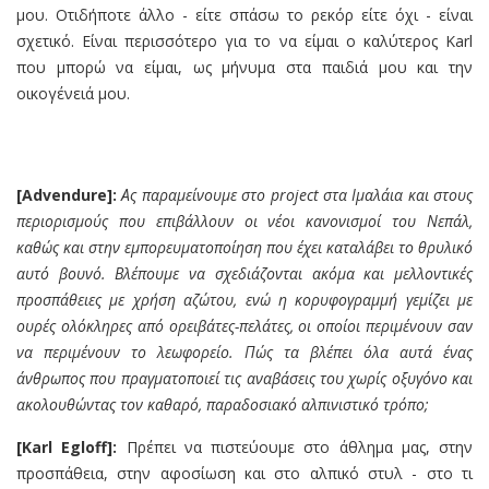
μου. Οτιδήποτε άλλο - είτε σπάσω το ρεκόρ είτε όχι - είναι
σχετικό. Είναι περισσότερο για το να είμαι ο καλύτερος Karl
που μπορώ να είμαι, ως μήνυμα στα παιδιά μου και την
οικογένειά μου.
[Advendure]:
Ας παραμείνουμε στο
pr
oject
στα Ιμαλάια
και στους
περιορισμούς που επιβάλλουν οι νέοι κανονισμοί του Νεπάλ,
καθώς και στην εμπορευματοποίηση που έχει καταλάβει το θρυλικό
αυτό βουνό. Βλέπουμε να σχεδιάζονται ακόμα και μελλοντικές
προσπάθειες με χρήση αζώτου, ενώ η κορυφογραμμή γεμίζει με
ουρές ολόκληρες από ορειβάτες-πελάτες, οι οποίοι περιμένουν σαν
να περιμένουν το λεωφορείο. Πώς τα βλέπει όλα αυτά ένας
άνθρωπος που πραγματοποιεί τις αναβάσεις του χωρίς οξυγόνο και
ακολουθώντας τον καθαρό, παραδοσιακό
αλ
πινιστικό
τρόπο;
[Karl Egloff]:
Πρέπει να πιστεύουμε στο άθλημα μας, στην
προσπάθεια, στην αφοσίωση και στο αλπικό στυλ - στο τι