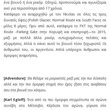
ένα βουνό ή ένα ρεκόρ. Οδηγώ, προπονούμαι και αγωνίζομαι
εκεί για περισσότερα από 17 χρόνια.
Κατάφερα να αναρριχηθώ με τον Nicolas σε όλες τις τρεις
δυνατές όψεις (Polish Glacier, Normal Route και South Face) σε
μόλις 8 μέρες. Πριν από αυτό, κατάφερα το FKT της Normal
Route -Parking Gate στην Κορυφή και επιστροφή—το 2015,
μαζί με πολλά άλλα ρεκόρ, ευτυχισμένους πελάτες και
εξορμήσεις. Αλλά τι κάνει αυτό το βουνό τόσο ξεχωριστό; Οι
άνθρωποί του, οι Αργεντίνοι. Απλά υπέροχοι άνθρωποι και
όμορφες αναμνήσεις.
[Advendure]:
Θα θέλαμε να μοιραστείς μαζί μας την πιο δύσκολη
αλλά και την πιο όμορφη στιγμή που έχεις ζήσει στις αναβάσεις
σου στα βουνά του κόσμου.
[Karl Egloff]:
Ένα από τα πιο όμορφα στιγμιότυπα σε αγώνα
συνέβη στο Μέτσοβο. Κέρδισα τον αγώνα, γύρισα στο