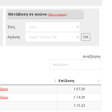
Μετάβαση σε αγώνα
(
Όλοι οι αγώνες
)
Έτος
Αγώνας
Αναζήτηση:
Επίδοση
ριος
1.07.20
ίδων
1.14.29
1.15.23