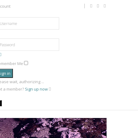
count
emember Me
ign in
ease wait, authorizing ...
ot a member?
Sign up now