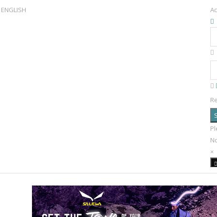
ENGLISH
Ac
R
S
Pl
N
×