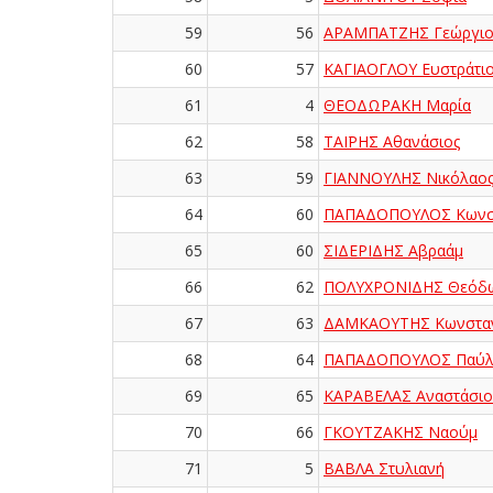
59
56
ΑΡΑΜΠΑΤΖΗΣ Γεώργιο
60
57
ΚΑΓΙΑΟΓΛΟΥ Ευστράτι
61
4
ΘΕΟΔΩΡΑΚΗ Μαρία
62
58
ΤΑΪΡΗΣ Αθανάσιος
63
59
ΓΙΑΝΝΟΥΛΗΣ Νικόλαο
64
60
ΠΑΠΑΔΟΠΟΥΛΟΣ Κωνστ
65
60
ΣΙΔΕΡΙΔΗΣ Αβραάμ
66
62
ΠΟΛΥΧΡΟΝΙΔΗΣ Θεόδ
67
63
ΔΑΜΚΑΟΥΤΗΣ Κωνσταν
68
64
ΠΑΠΑΔΟΠΟΥΛΟΣ Παύλ
69
65
ΚΑΡΑΒΕΛΑΣ Αναστάσιο
70
66
ΓΚΟΥΤΖΑΚΗΣ Ναούμ
71
5
ΒΑΒΛΑ Στυλιανή