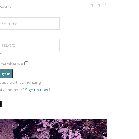
count
emember Me
ign in
ease wait, authorizing ...
ot a member?
Sign up now