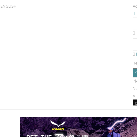
ENGLISH
Ac
R
S
Pl
N
×