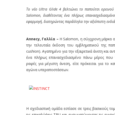
Το νέο Ultra Glide 4 βελτιώνει το παπούτσι ορεινού
Salomon, διαθέτοντας ένα πλήρως επανασχεδιασμέν
εφαρμογή, διατηρώντας παράλληλα την αξιόπιστη ενδιά
Annecy, Γαλλία –
Η Salomon, η σύγχρονη μάρκα ορε
την τελευταία έκδοση του εμβληματικού της παπο
cushion). Αγαπημένο για την εξαιρετικά άνετη και αν
ένα πλήρως επανασχεδιασμένο πάνω μέρος που 
ραφές για μέγιστη άνεση, είτε πρόκειται για το 
αγώνα υπεραποστάσεων.
Η σχεδιαστική ομάδα εστίασε σε τρεις βασικούς το
τις επικαλύψεις TPU και ενσωματώνοντας τις ενισχ