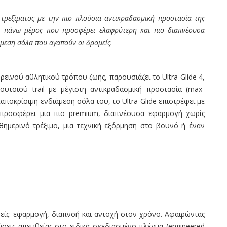
 τρεξίματος με την πιο πλούσια αντικραδασμική προστασία της
ο πάνω μέρος που προσφέρει ελαφρύτερη και πιο διαπνέουσα
μεση σόλα που αγαπούν οι δρομείς.
ινού αθλητικού τρόπου ζωής, παρουσιάζει το Ultra Glide 4,
υτσιού trail με μέγιστη αντικραδασμική προστασία (max-
ταποκρίσιμη ενδιάμεση σόλα του, το Ultra Glide επιστρέφει με
προσφέρει μια πιο premium, διαπνέουσα εφαρμογή χωρίς
καθημερινό τρέξιμο, μια τεχνική εξόρμηση στο βουνό ή έναν
μείς: εφαρμογή, διαπνοή και αντοχή στον χρόνο. Αφαιρώντας
ύσεις απευθείας στο ειδικά σχεδιασμένο πλέγμα (engineered