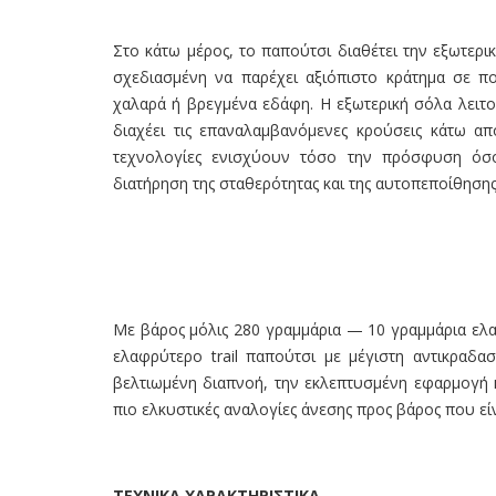
Στο κάτω μέρος, το παπούτσι διαθέτει την εξωτερι
σχεδιασμένη να παρέχει αξιόπιστο κράτημα σε πο
χαλαρά ή βρεγμένα εδάφη. Η εξωτερική σόλα λειτο
διαχέει τις επαναλαμβανόμενες κρούσεις κάτω από
τεχνολογίες ενισχύουν τόσο την πρόσφυση όσο
διατήρηση της σταθερότητας και της αυτοπεποίθησης
Με βάρος μόλις 280 γραμμάρια — 10 γραμμάρια ελα
ελαφρύτερο trail παπούτσι με μέγιστη αντικραδα
βελτιωμένη διαπνοή, την εκλεπτυσμένη εφαρμογή κ
πιο ελκυστικές αναλογίες άνεσης προς βάρος που εί
TEXNIKA ΧΑΡΑΚΤΗΡΙΣΤΙΚΑ