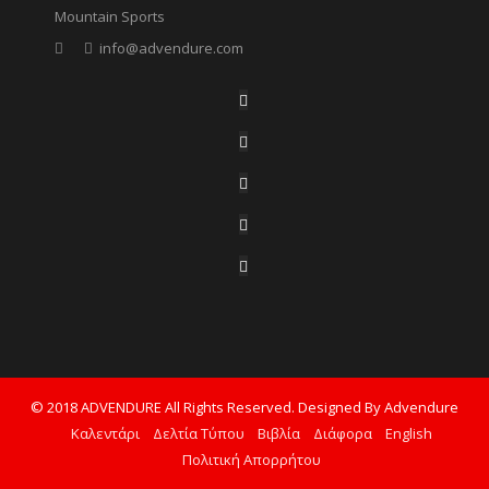
Mountain Sports
info@advendure.com
© 2018 ADVENDURE All Rights Reserved. Designed By Advendure
Καλεντάρι
Δελτία Τύπου
Βιβλία
Διάφορα
English
Πολιτική Απορρήτου