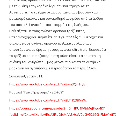
με τον Τάκη Τσογκαράκη ίδρυσαν και "τρέχουν" το
Advendure. Το τρέξιμο στα μονοπάτια των βουνών και η
μεταφορά εικόνων και συναισθημάτων μέσα από τα άρθρα
του αποτελεί αναπόσπαστο κομμάτι της ζωής του.
Παθιάζεται με τους αγώνες ορεινού τρεξίματος,
υπεραντοχής και περιπέτειας. Έχει πολλές συμμετοχές και
διακρίσεις σε αγώνες ορεινού τρεξίματος όλων των
αποστάσεων, με έμφαση στους αγώνες ultra trail. Θεωρεί ότι
το τρέξιμο και η πεζοπορία στη φύση είναι μια εσωτερική
ανάγκη του ανθρώπου, μας φέρνει πιο κοντά σε αυτήν και
μας κάνει να αγαπήσουμε περισσότερο το περιβάλλον.
Συνέντευξη στην ET1:
https://www.youtube.com/watch?v=3iyn3QmFlyE
Podcast "Γιατί Τρέχουμε" - s2 #09"
https://www.youtube.com/watch?v=2LTrKZ8PyWc
https://open.spotify.com/episode/3fh6hrfPU1lV8rMeJFwu4K?
fbclid=IwY2xjawIIXc1leHRuA2FlbQIxMAABHcgV9oGV5267G_FMpYrdiT