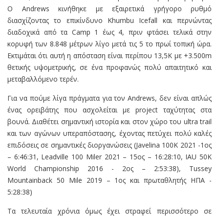
Ο Andrews κινήθηκε με εξαιρετικά γρήγορο ρυθμό
διασχίζοντας το επικίνδυνο Khumbu Icefall και περνώντας
διαδοχικά από τα Camp 1 έως 4, πριν φτάσει τελικά στην
κορυφή των 8.848 μέτρων λίγο μετά τις 5 το πρωί τοπική ώρα.
Εκτιμάται ότι αυτή η απόσταση είναι περίπου 13,5K με +3.500m
θετικής υψομετρικής, σε ένα προφανώς πολύ απαιτητικό και
μεταβαλλόμενο τερέν.
Για να πούμε λίγα πράγματα για τον Andrews, δεν είναι απλώς
ένας ορειβάτης που ασχολείται με project ταχύτητας στα
βουνά. Διαθέτει σημαντική ιστορία και στον χώρο του ultra trail
και των αγώνων υπεραπόστασης, έχοντας πετύχει πολύ καλές
επιδόσεις σε σημαντικές διοργανώσεις (Javelina 100K 2021 -1ος
– 6:46:31, Leadville 100 Miler 2021 – 15ος – 16:28:10, IAU 50K
World Championship 2016 - 2ος – 2:53:38), Tussey
Mountainback 50 Mile 2019 – 1ος και πρωταθλητής ΗΠΑ -
5:28:38)
Τα τελευταία χρόνια όμως έχει στραφεί περισσότερο σε