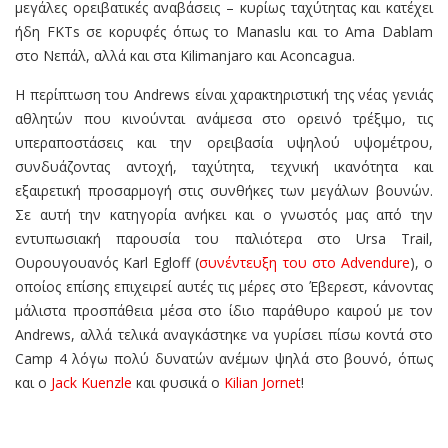
μεγάλες ορειβατικές αναβάσεις – κυρίως ταχύτητας και κατέχει
ήδη FKTs σε κορυφές όπως το Manaslu και το Ama Dablam
στο Νεπάλ, αλλά και στα Kilimanjaro και Aconcagua.
Η περίπτωση του Andrews είναι χαρακτηριστική της νέας γενιάς
αθλητών που κινούνται ανάμεσα στο ορεινό τρέξιμο, τις
υπεραποστάσεις και την ορειβασία υψηλού υψομέτρου,
συνδυάζοντας αντοχή, ταχύτητα, τεχνική ικανότητα και
εξαιρετική προσαρμογή στις συνθήκες των μεγάλων βουνών.
Σε αυτή την κατηγορία ανήκει και ο γνωστός μας από την
εντυπωσιακή παρουσία του παλιότερα στο Ursa Trail,
Ουρουγουανός Karl Egloff (
συνέντευξη του στο Advendure
), o
οποίος επίσης επιχειρεί αυτές τις μέρες στο Έβερεστ, κάνοντας
μάλιστα προσπάθεια μέσα στο ίδιο παράθυρο καιρού με τον
Andrews, αλλά τελικά αναγκάστηκε να γυρίσει πίσω κοντά στο
Camp 4 λόγω πολύ δυνατών ανέμων ψηλά στο βουνό, όπως
και ο
Jack Kuenzle
και φυσικά ο
Kilian Jornet
!